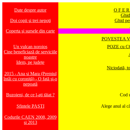
Date despre autor
O F E R
Ghid
Doi copii şi trei nepoţi
Ghid pen
Coperta şi sursele din carte
POVESTEA V
Un vulcan noroios
POZE cu C
Cine beneficiază de serviciile
noastre
Idem, pe judeţe
Niciodată, t
2015 - Ana şi Mara (Premiul
întâi cu coroniţă) - O fată şi-o
nepoată
Buzoieni, de ce l-aţi tăiat ?
Cod u
Sfintele PAŞTI
Alege anul al că
Codurile CAEN 2008, 2009
şi 2013